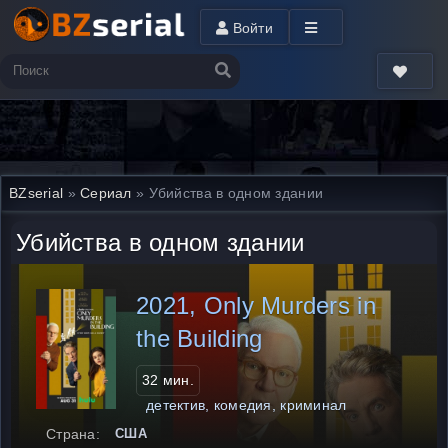
Войти
BZserial
»
Сериал
» Убийства в одном здании
Убийства в одном здании
2021, Only Murders in
the Building
32 мин.
детектив, комедия, криминал
Страна:
США