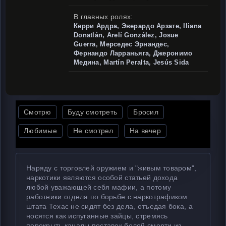
В главных ролях:
Керри Ардра, Эверардо Арзате, Iliana
Donatlán, Arelí González, Josue
Guerra, Мерседес Эрнандес,
Фернандо Ларраньяга, Джеронимо
Медина, Martín Peralta, Jesús Sida
Смотрю
Буду смотреть
Бросил
Любимые
Не смотрел
На вечер
Наряду с торговлей оружием и "живым товаром",
наркотики являются особой статьей дохода
любой уважающей себя мафии, а потому
работники отдела по борьбе с наркотрафиком
штата Техас не сидят без дела, отъедая бока, а
носятся как испуганные зайцы, стремясь
перекрыть каналы поставок белой смерти из