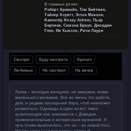
В главных ролях:
Роберт Арамайо, Том Бейтман,
Тайлер Хоуитт, Эстон Маколи,
Kamontip Krissy Ashton, Пьер
Бергман, Симона Браун, Джорджи
Глен, Ив Хьюсон, Ричи Лаури
Смотрю
Буду смотреть
Бросил
Любимые
Не смотрел
На вечер
Луиза – молодая женщина, не замужем, мама
маленького мальчика. Вся ее жизнь это работа,
дом, и редкие посещения бара, чтоб немножко
развеяться. Однажды в один из вот таких
культпоходов она знакомится с Дэвидом,
привлекательным и интересным мужчиной. А
чуть позже выяснилось, что он – ее новый босс.
Между ними начался роман, который