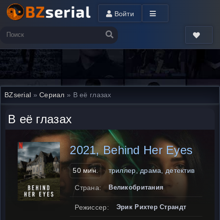
Войти
BZserial
»
Сериал
» В её глазах
В её глазах
2021, Behind Her Eyes
50 мин.
триллер, драма, детектив
Страна:
Великобритания
Режиссер:
Эрик Рихтер Страндт