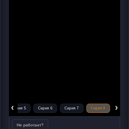
‹
›
Серия 5
Серия 6
Серия 7
Серия 8
Не работает?