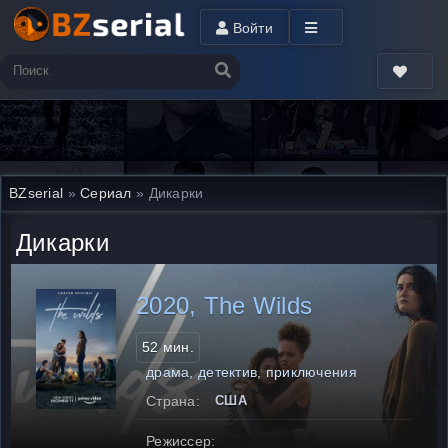
Войти
BZserial
»
Сериал
» Дикарки
Дикарки
2020, The Wilds
52 мин.
драма, детектив, приключения
Страна:
США
Режиссер: