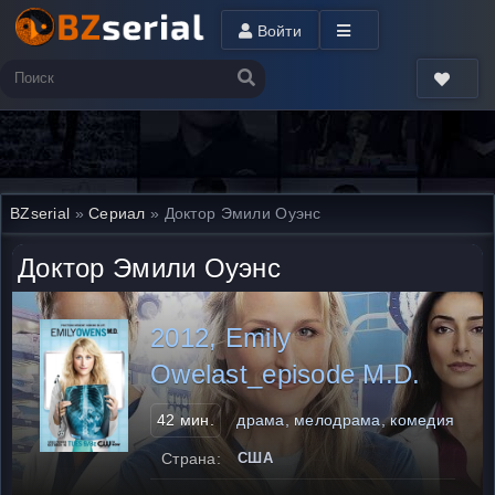
Войти
BZserial
»
Сериал
» Доктор Эмили Оуэнс
Доктор Эмили Оуэнс
2012, Emily
Owelast_episode M.D.
42 мин.
драма, мелодрама, комедия
Страна:
США