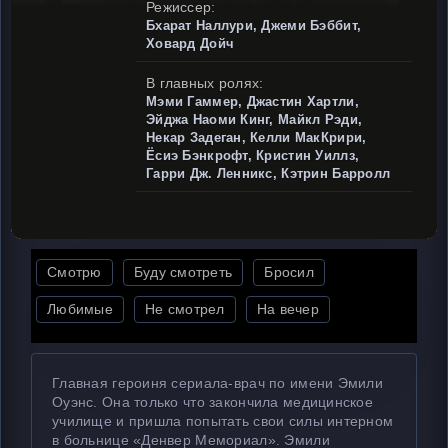
Режиссер:
Бхарат Наллури, Джеми Бэббит,
Ховард Дойч
В главных ролях:
Мэми Гаммер, Джастин Хартли,
Эйджа Наоми Кинг, Майкл Рэди,
Некар Задеган, Келли МакКрири,
Ёсиэ Бэнкрофт, Кристин Уиллз,
Гарри Дж. Ленникс, Кэтрин Барролл
Смотрю
Буду смотреть
Бросил
Любимые
Не смотрел
На вечер
Главная героиня сериала-врач по имени Эмили
Оуэнс. Она только что закончила медицинское
училище и пришла попытать свои силы интерном
в больнице «Денвер Мемориал». Эмили