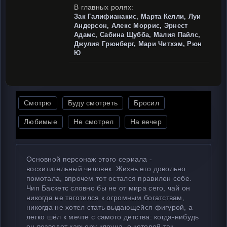
В главных ролях:
Зак Галифианакис, Марта Келли, Луи
Андерсон, Алекс Моррис, Эрнест
Адамс, Сабина Щубба, Малия Пайлс,
Джулия Грюнберг, Мари Читхэм, Рюн
Ю
Смотрю
Буду смотреть
Бросил
Любимые
Не смотрел
На вечер
Основной персонаж этого сериала -
восхитительный человек. Жизнь его довольно
помотала, впрочем тот остался правилен себе.
Чип Баскетс словно бы не от мира сего, чай он
никогда не тяготился к огромным богатствам,
никогда не хотел стать выдающейся фигурой, а
легко шёл к мечте с самого детства: когда-нибудь
он возведет карьеру клоуна, о которой так