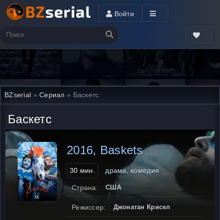
Войти
BZserial
»
Сериал
» Баскетс
Баскетс
2016, Baskets
30 мин.
драма, комедия
Страна:
США
Режиссер:
Джонатан Крисел