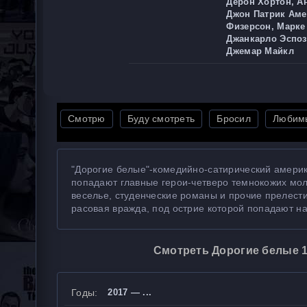
Дерон Хортон, А
Джон Патрик Аме
Физерсон, Марке 
Джанкарло Эспоз
Джемар Майкл
Смотрю
Буду смотреть
Бросил
Любим
"Дорогие белые"-комедийно-сатирический америк
попадают главные герои-четверо темнокожих мол
веселье, студенческие романы и прочие прелести
расовая вражда, под острие которой попадают н
Смотреть Дорогие белые 1,
Годы:
2017 — ...