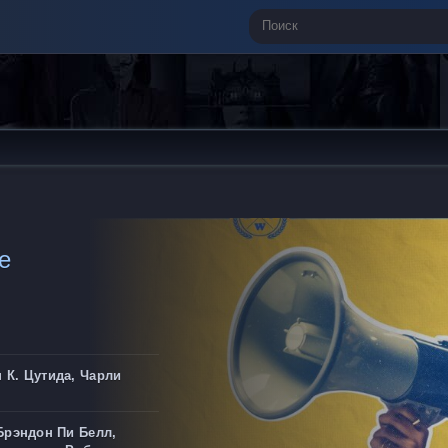
e
 К. Цутида, Чарли
Брэндон Пи Белл,