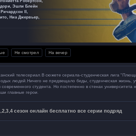
нтониетта Робертсон,
дори, Эшли Блейн
Ричардсон II,
ито, Ниа Джервьер,
ые
Не смотрел
На вечер
анский телесериал.В сюжете сериала-студенческая лига "Плюща
одых людей.Ничего не предвещало беды, студенческая жизнь, у
 современного студента. Но постепенно в стенах университета 
аши главные герои.
2,3,4 сезон онлайн бесплатно все серии подряд