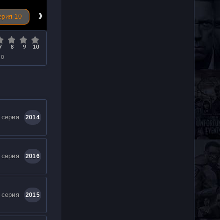
›
ерия 10
 0
 серия
2014
 серия
2016
 серия
2015