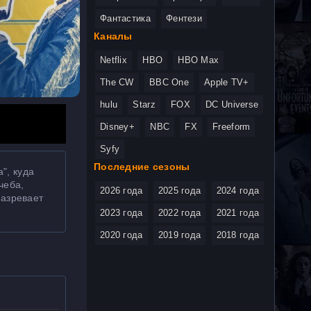
Фантастика
Фентези
Каналы
Netflix
HBO
HBO Max
The CW
BBC One
Apple TV+
hulu
Starz
FOX
DC Universe
Disney+
NBC
FX
Freeform
Syfy
Последние сезоны
", куда
чеба,
2026 года
2025 года
2024 года
назревает
2023 года
2022 года
2021 года
2020 года
2019 года
2018 года