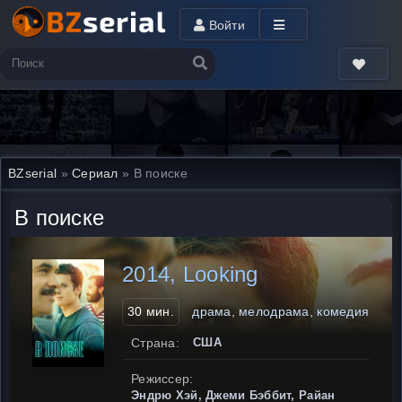
Войти
BZserial
»
Сериал
» В поиске
В поиске
2014, Looking
30 мин.
драма, мелодрама, комедия
Страна:
США
Режиссер:
Эндрю Хэй, Джеми Бэббит, Райан