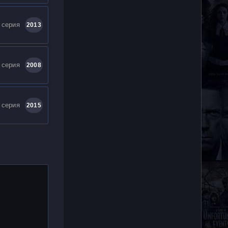
 серия
2013
 серия
2008
 серия
2015