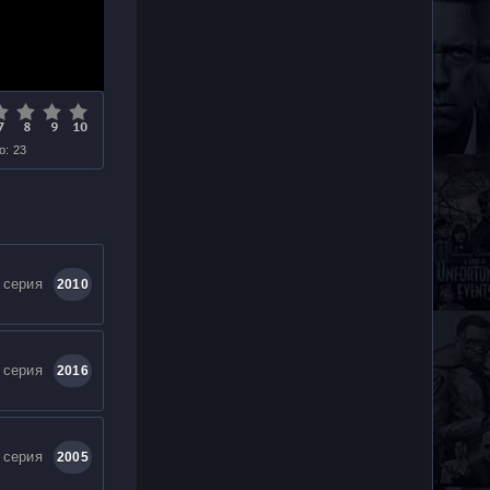
о: 23
 серия
2010
 серия
2016
 серия
2005