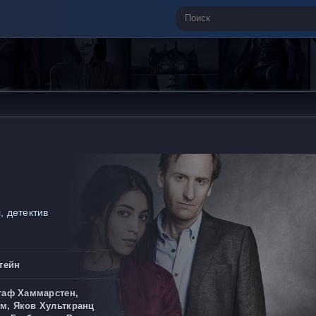
, детектив
тейн
стаф Хаммарстен,
м, Яков Хульткранц