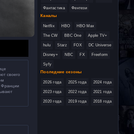
Фантастика
Фентези
Каналы
Netflix
HBO
HBO Max
The CW
BBC One
Apple TV+
hulu
Starz
FOX
DC Universe
Disney+
NBC
FX
Freeform
Syfy
ице
Последние сезоны
ют своего
ом
2026 года
2025 года
2024 года
а Франции
рывают
2023 года
2022 года
2021 года
2020 года
2019 года
2018 года