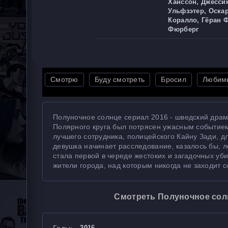
Ханссон, Джесси
Ульфзэтер, Оска
Коралло, Гёран 
Фюрберг
Смотрю
Буду смотреть
Бросил
Любим
Полуночное солнце сериал 2016 - шведский драм
Полярного круга был потрясен ужасным событием
лучшего сотрудника, полицейского Кайну Зади, 
девушка начинает расследование, казалось бы, л
стала первой в череде жестоких и загадочных уб
жители города, над которым никогда не заходит с
Смотреть Полуночное солн
2016