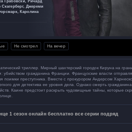
ка Грабовски, Ричард
р Скагерберг, Джереми
Форсмарк, Каролина
ые
Не смотрел
На вечер
атический триллер. Мирный шахтерский городок Кируна на гран
: убийством гражданина Франции. Французские власти отправля
для поимки преступника. Вместе с прокурором Андерсом Харнеск
егкого для детектива ее уровня дела. Однако смерть гражданин
ийств. Каине предстоит раскрыть чудовищные тайны, которые ск
олнце.
це 1 сезон онлайн бесплатно все серии подряд