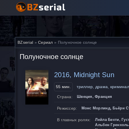
BZserial
»
Сериал
» Полуночное солнце
Полуночное солнце
2016, Midnight Sun
55 мин.
триллер, драма, криминал
Страна:
Швеция, Франция
Режиссер:
Монс Морлинд, Бьёрн С
В главных ролях:
Лейла Бехти, Гу
Альбен Гренхоль