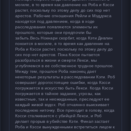
могиле, в то время как давление на Роба и Кэсси
растет, поскольку по этому делу до сих пор нет
арестов. Рабочие отношения Рейли и Мэддокса
находятся под давлением, когда в ходе
расследования появляются элементы их
прошлого, которые они предпочли бы
забыть.Весь Нокнари скорбит, когда Кэти Девлин
покоится в могиле, в то время как давление на
Роба и Кэсси растет, поскольку по этому делу до
сих пор нет арестов. Пока Кэсси пытается
разобраться в жизни и смерти Лекси, мы
углубляемся в ее собственное трудное прошлое.
Между тем, прошлое Роба наконец дает
некоторые результаты в расследовании Кэти. Роб
совершает дорогостоящие ошибки, когда Кэсси
погружается в искусство быть Лекси. Когда Кэсси
погружается в тайное задание, угрозы, как
известные, так и неожиданные, преследуют ее
каждый живой вздох. Роб отчаянно выискивает
последнюю ниточку. Все приходит в голову, когда
Кэсси сталкивается с убийцей Лекси, и Роб
делает прорыв в убийстве Кэти. Финал застает
Роба и Кэсси вынужденными встретиться лицом к