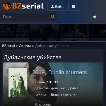
Войти
BZserial
»
Сериал
» Дублинские убийства
Дублинские убийства
2019, Dublin Murders
60 мин. / 01:00
детектив, криминал, драма
Страна:
Великобритания
Режиссер: