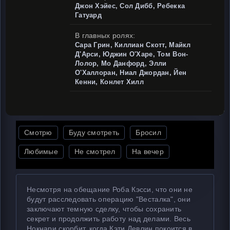
Джон Хэйес, Сол Дибб, Ребекка
Гатуард
В главных ролях:
Сара Грин, Киллиан Скотт, Майкл
Д'Арси, Юджин О'Харе, Том Вон-
Лолор, Мо Данфорд, Элли
О'Халлоран, Ниал Джордан, Йен
Кенни, Конлет Хилл
Смотрю
Буду смотреть
Бросил
Любимые
Не смотрел
На вечер
Несмотря на обещание Роба Кэсси, что они не
будут расследовать операцию "Весталка", они
заключают темную сделку, чтобы сохранить
секрет и продолжить работу над делами. Весь
Нокнари скорбит, когда Кэти Девлин покоится в