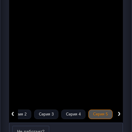
‹
›
Серия 2
Серия 3
Серия 4
Серия 5
Не работает?