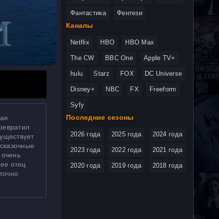
Фантастика
Фентези
Каналы
Netflix
HBO
HBO Max
The CW
BBC One
Apple TV+
hulu
Starz
FOX
DC Universe
Disney+
NBC
FX
Freeform
Syfy
Последние сезоны
тая
превратил
2026 года
2025 года
2024 года
существует
 сказочные
2023 года
2022 года
2021 года
 очень
 ее отец
2020 года
2019 года
2018 года
точно