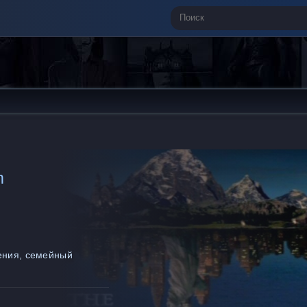
m
ения, семейный