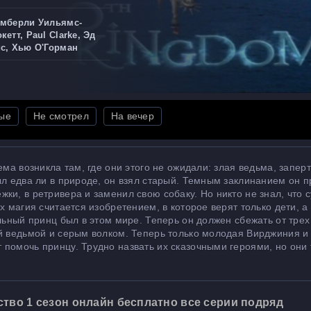
имберли Уильямс-
етт, Paul Clarke, Эд
ис, Хью О'Горман
ые
Не смотрел
На вечер
ема возникла там, где они этого не ожидали: злая ведьма, запер
ыл едва ли в природе, он взял старый. Темным заклинанием он 
ки, в ретривера и заменил свою собаку. Но никто не знал, что 
х магия считается изобретением, в которое верят только дети, а
льный принц был в этом мире. Теперь он должен сбежать от трех
й ведьмой и серым волком. Теперь только молодая Вирджиния и
помочь принцу. Трудно назвать их сказочными героями, но они 
тво 1 сезон онлайн бесплатно все серии подряд