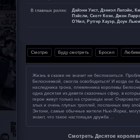
В главных ролях:
Дайэнн Уист, Дэниэл Лапэйн, К
Пэйсли, Скотт Коэн, Джон Ларрок
О'Нил, Рутгер Хауэр, Доун Лью
Смотрю
Буду смотреть
Бросил
Любим
Жизнь в сказке не значит не беспокоиться. Пробл
Белоснежкой, смогла освободиться! И когда он б
наследника трона, племянника королевы Белоснеж
одна десятая из девяти сказочных сфер, в которы
герои живут только на страницах книг. Очаровате
злых и очень глупых троллей, посланных ему зло
Энтони, самые обычные жители Нью-Йорка, могут 
знают, что такое настоящая дружба ...
Смотреть Десятое королевс