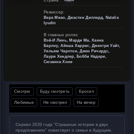
Страна:
Режиссер:
Вера Миао, Джастин Диллард, Natalia
Iyudin
В главных ролях:
Вэй-И Линь, Марди Ма, Ханна
Барлоу, Айеша Харрис, Джентри Уайт,
Уильям Чарлтон, Джен Ричардс,
Лаури Хендлер, Бобби Надери,
Сюзанна Хони
Смотрю
Буду смотреть
Бросил
Любимые
Не смотрел
На вечер
Сериал 2020 года "Страшные истории в двух
предложениях" повествует о семье в будущем,