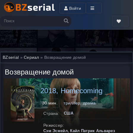
Войти
BZserial
»
Сериал
» Возвращение домой
Возвращение домой
2018, Homecoming
30 мин.
триллер, драма
Страна:
США
Режиссер:
Сэм Эсмейл, Кайл Патрик Альварез