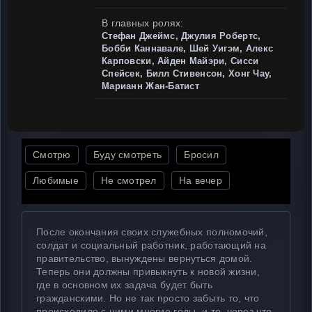
В главных ролях:
Стефан Джеймс, Джулия Робертс,
Бобби Каннавале, Шей Уигэм, Алекс
Карповски, Айден Майэри, Сисси
Спейсек, Билл Стивенсон, Хонг Чау,
Марианн Жан-Батист
Смотрю
Буду смотреть
Бросил
Любимые
Не смотрел
На вечер
После окончания своих служебных полномочий,
солдат и социальный работник, работающий на
правительство, вынуждены вернуться домой.
Теперь они должны привыкнуть к новой жизни,
где в основном их задача будет быть
гражданскими. Но не так просто забыть то, что
происходило с ними многие годы, и то, через что