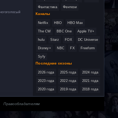
Фантастика
Фентези
ногоголосый
Каналы
Netflix
HBO
HBO Max
The CW
BBC One
Apple TV+
hulu
Starz
FOX
DC Universe
Disney+
NBC
FX
Freeform
Syfy
Последние сезоны
2026 года
2025 года
2024 года
2023 года
2022 года
2021 года
2020 года
2019 года
2018 года
Правообладателям