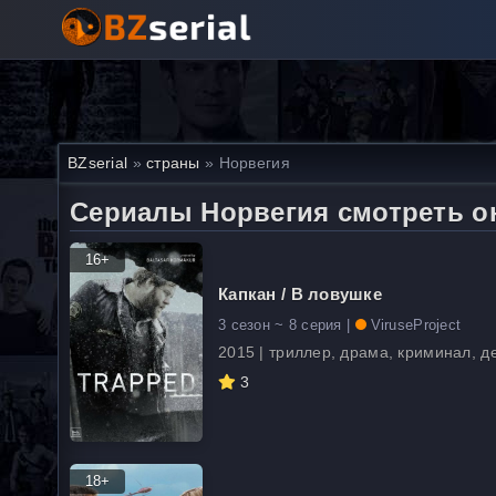
BZserial
»
страны
» Норвегия
Сериалы Норвегия смотреть о
16+
Капкан / В ловушке
3 сезон ~ 8 серия |
ViruseProject
2015 | триллер, драма, криминал, д
3
18+