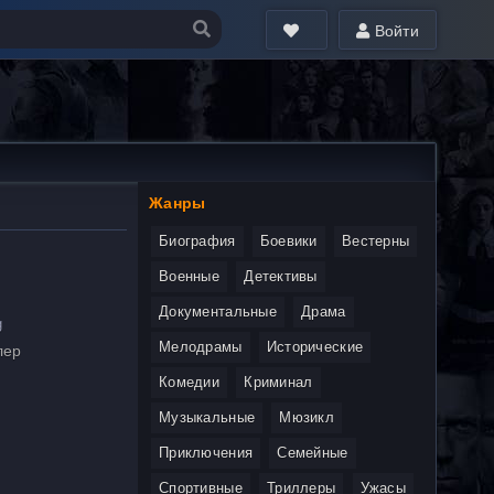
Войти
Жанры
Биография
Боевики
Вестерны
Военные
Детективы
Документальные
Драма
g
Мелодрамы
Исторические
лер
Комедии
Криминал
Музыкальные
Мюзикл
Приключения
Семейные
Спортивные
Триллеры
Ужасы