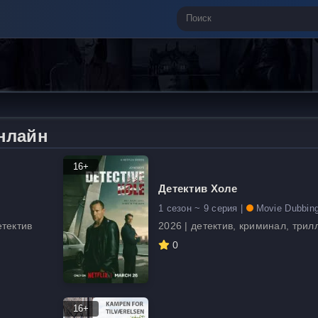
нлайн
16+
Детектив Холе
1 сезон ~ 9 серия |
Movie Dubbin
етектив
2026 | детектив, криминал, трил
0
16+