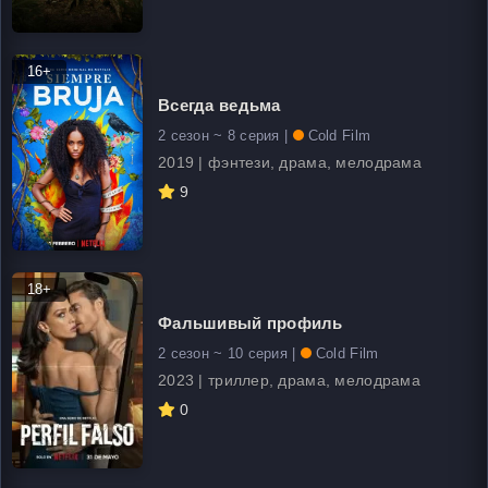
16+
Всегда ведьма
2 сезон ~ 8 серия |
Cold Film
2019 | фэнтези, драма, мелодрама
9
18+
Фальшивый профиль
2 сезон ~ 10 серия |
Cold Film
2023 | триллер, драма, мелодрама
0