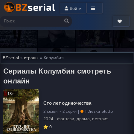
Войти
BZserial
»
страны
» Колумбия
Сериалы Колумбия смотреть
онлайн
18+
Сто лет одиночества
2 сезон ~ 2 серия |
HDrezka Studio
2024 | фэнтези, драма, история
0