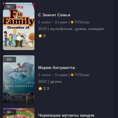
6+
С Значит Семья
5 сезон ~ 8 серия |
TVShows
2015 | мультфильм, драма, комедия
0
16+
Мария-Антуанетта
2 сезон ~ 8 серия |
TVShows
2022 | драма
2.3
6+
Черепашки мутанты ниндзя