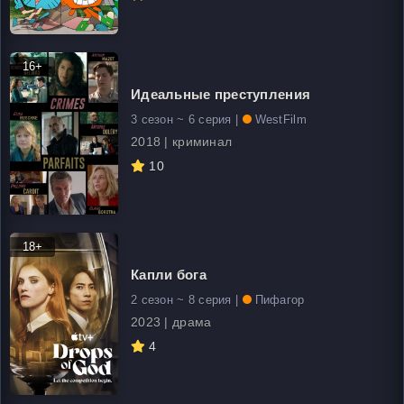
16+
Идеальные преступления
3 сезон ~ 6 серия |
WestFilm
2018 | криминал
10
18+
Капли бога
2 сезон ~ 8 серия |
Пифагор
2023 | драма
4