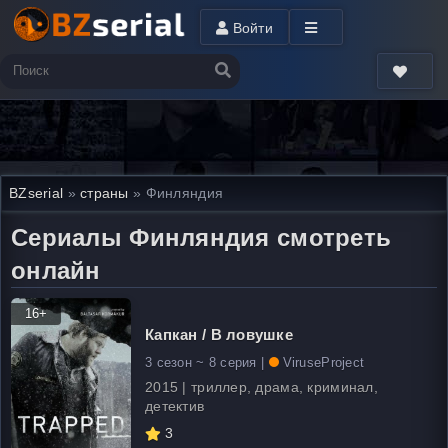
Войти
BZserial
»
страны
» Финляндия
Сериалы Финляндия смотреть
онлайн
16+
Капкан / В ловушке
3 сезон ~ 8 серия |
ViruseProject
2015 | триллер, драма, криминал,
детектив
3