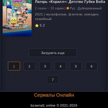
Лагерь «Коралл»: Детство Губки Боба
2 сезон ~ 13 серия |
Рус. Дублированный
2021 | мультфильм, фэнтези, комедия,
семейный
5.2
Загрузить еще
1
2
3
4
5
6
7
Сериалы Онлайн
bzserial1.online © 2021-2026