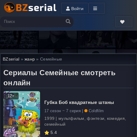
Войти
BZserial
»
жанр
» Семейные
Сериалы Семейные смотреть
онлайн
12+
Губка Боб квадратные штаны
17 сезон ~ 7 серия |
Coldfilm
1999 | мультфильм, фэнтези, комедия,
семейный
5.4