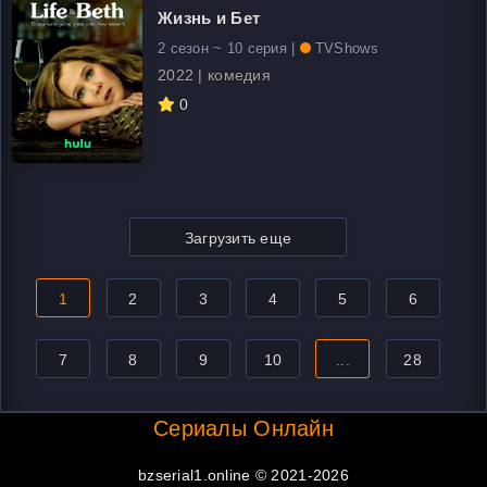
Жизнь и Бет
2 сезон ~ 10 серия |
TVShows
2022 | комедия
0
Загрузить еще
1
2
3
4
5
6
7
8
9
10
...
28
Сериалы Онлайн
bzserial1.online © 2021-2026