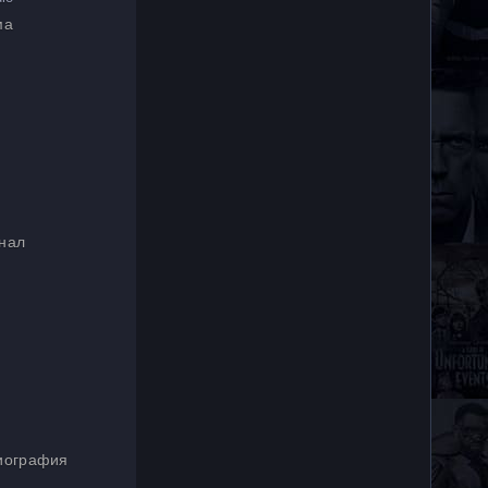
ма
инал
биография