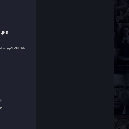
нции
ма, детектив,
io
ия