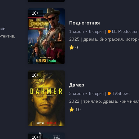
16+
Подноготная
ный
1 сезон ~ 8 серия |
LE-Production
тектив,
2025 | драма, биография, истор
0
16+
Дамер
3 сезон ~ 8 серия |
TVShows
2022 | триллер, драма, кримина
10
16+