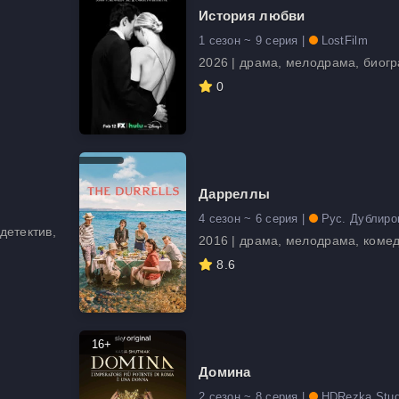
История любви
1 сезон ~ 9 серия |
LostFilm
2026 | драма, мелодрама, биог
0
Дарреллы
4 сезон ~ 6 серия |
Рус. Дублиро
детектив,
2016 | драма, мелодрама, коме
8.6
16+
Домина
2 сезон ~ 8 серия |
HDRezka Stud