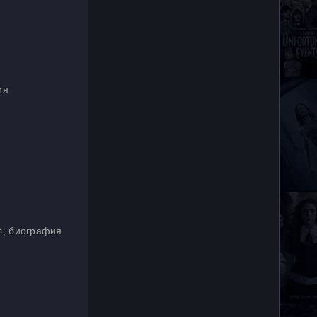
ия
л, биография