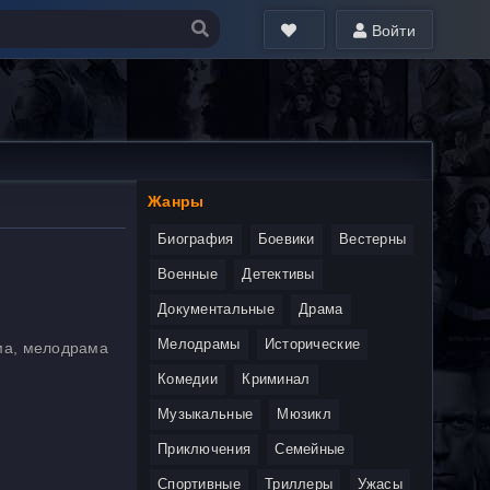
Войти
Жанры
Биография
Боевики
Вестерны
Военные
Детективы
Документальные
Драма
Мелодрамы
Исторические
ама, мелодрама
Комедии
Криминал
Музыкальные
Мюзикл
Приключения
Семейные
Спортивные
Триллеры
Ужасы