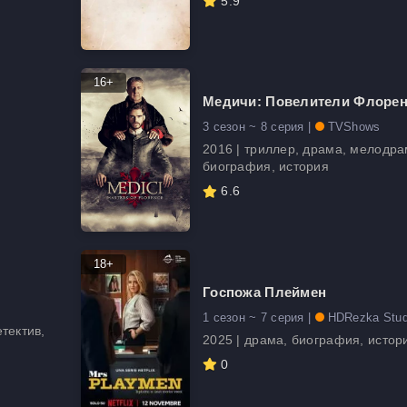
5.9
16+
Медичи: Повелители Флоре
3 сезон ~ 8 серия |
TVShows
2016 | триллер, драма, мелодра
биография, история
6.6
18+
Госпожа Плеймен
1 сезон ~ 7 серия |
HDRezka Stud
тектив,
2025 | драма, биография, истор
0