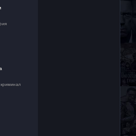
м
афия
а
, криминал