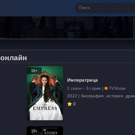
 онлайн
16+
Императрица
2 сезон ~ 6 серия |
TVShows
2022 | биография, история, др
0
18+