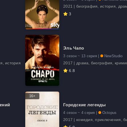
2021 | биография, история, дра
3
Эль Чапо
3 сезон ~ 13 серия |
NewStudio
я, история
2017 | драма, биография, крим
6.8
16+
лений
Городские легенды
4 сезон ~ 4 серия |
Octopus
2017 | комедия, приключения, 