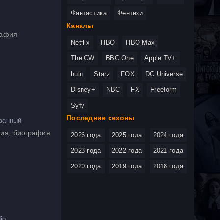
Фантастика
Фентези
Каналы
рафия
Netflix
HBO
HBO Max
The CW
BBC One
Apple TV+
hulu
Starz
FOX
DC Universe
Disney+
NBC
FX
Freeform
Syfy
Последние сезоны
ванный
дия, биография
2026 года
2025 года
2024 года
2023 года
2022 года
2021 года
2020 года
2019 года
2018 года
io