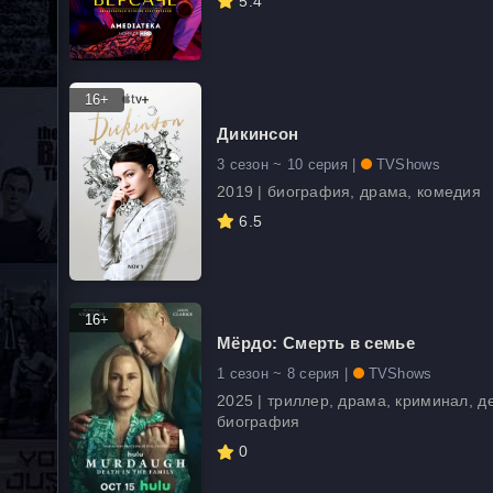
5.4
16+
Дикинсон
3 сезон ~ 10 серия |
TVShows
2019 | биография, драма, комедия
6.5
16+
Мёрдо: Смерть в семье
1 сезон ~ 8 серия |
TVShows
2025 | триллер, драма, криминал, де
биография
0