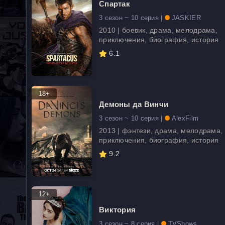
Спартак
3 сезон ~ 10 серия |
JASKIER
2010 | боевик, драма, мелодрама,
приключения, биография, история
6.1
18+
Демоны да Винчи
3 сезон ~ 10 серия |
AlexFilm
2013 | фэнтези, драма, мелодрама, 
приключения, биография, история
9.2
12+
Виктория
3 сезон ~ 8 серия |
TVShows