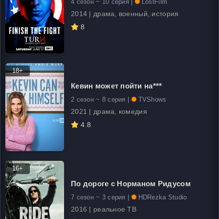
4 сезон ~ 10 серия |
LostFilm
2014 | драма, военный, история
8
18+
Кевин может пойти на***
2 сезон ~ 8 серия |
TVShows
2021 | драма, комедия
4.8
16+
По дороге с Норманом Ридусом
7 сезон ~ 3 серия |
HDRezka Studio
2016 | реальное ТВ