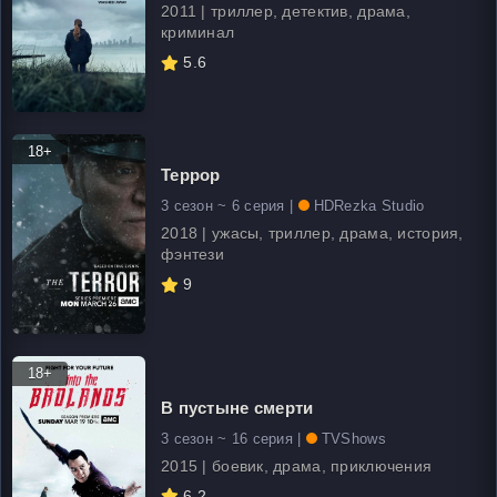
2011 | триллер, детектив, драма,
криминал
5.6
18+
Террор
3 сезон ~ 6 серия |
HDRezka Studio
2018 | ужасы, триллер, драма, история,
фэнтези
9
18+
В пустыне смерти
3 сезон ~ 16 серия |
TVShows
2015 | боевик, драма, приключения
6.2