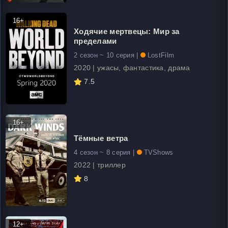
16+
Ходячие мертвецы: Мир за
пределами
2 сезон ~ 10 серия |
LostFilm
2020 | ужасы, фантастика, драма
7.5
16+
Тёмные ветра
4 сезон ~ 8 серия |
TVShows
2022 | триллер
8
12+