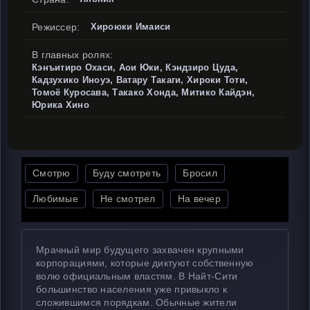
Режиссер:
Хироюки Имаиси
В главных ролях:
Кэнъитиро Охаси, Аои Юки, Кэндзиро Цуда,
Кадзухико Иноуэ, Ватару Такаги, Хироки Тоти,
Томоё Куросава, Такако Хонда, Митико Кайдэн,
Юрика Хино
Смотрю
Буду смотреть
Бросил
Любимые
Не смотрел
На вечер
Мрачный мир будущего захвачен крупными
корпорациями, которые диктуют собственную
волю официальным властям. В Найт-Сити
большинство населения уже привыкло к
сложившимся порядкам. Обычные жители