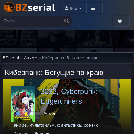
Войти
BZserial
»
Аниме
» Киберпанк: Бегущие по краю
Киберпанк: Бегущие по краю
2022, Cyberpunk:
Edgerunners
25 мин.
аниме, мультфильм, фантастика, боевик
Страна:
Япония