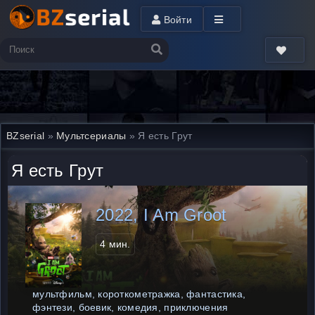
Войти
BZserial
»
Мультсериалы
» Я есть Грут
Я есть Грут
2022, I Am Groot
4 мин.
мультфильм, короткометражка, фантастика,
фэнтези, боевик, комедия, приключения