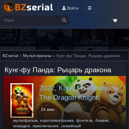
Войти
BZserial
»
Мультсериалы
» Кунг-фу Панда: Рыцарь дракона
Кунг-фу Панда: Рыцарь дракона
2022, Kung Fu Panda:
The Dragon Knight
24 мин
мультфильм, короткометражка, фэнтези, боевик,
комедия, приключения, семейный