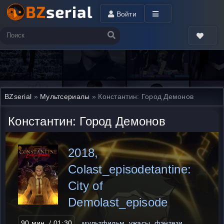
Войти
BZserial
»
Мультсериалы
» Константин: Город Демонов
Константин: Город Демонов
2018,
Colast_episodetantine:
City of
Demolast_episode
90 мин. / 01:30
мультфильм, ужасы, фэнтези