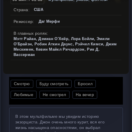
Страна:
США
Режиссер:
Даг Мерфи
В главных ролях:
Мэтт Райан, Дэмиан О'Хейр, Лора Бэйли, Эмили
О'Брайэн, Робин Аткин Даунс, Рэйчел Кимси, Джим
Мескимен, Кевин Майкл Ричардсон, Рик Д.
Вассерман
Смотрю
Буду смотреть
Бросил
Любимые
Не смотрел
На вечер
В этом мультфильме мы увидим историю
экзорциста. Джон очень много курит, вся его
жизнь насыщена опасностями, он выбрал