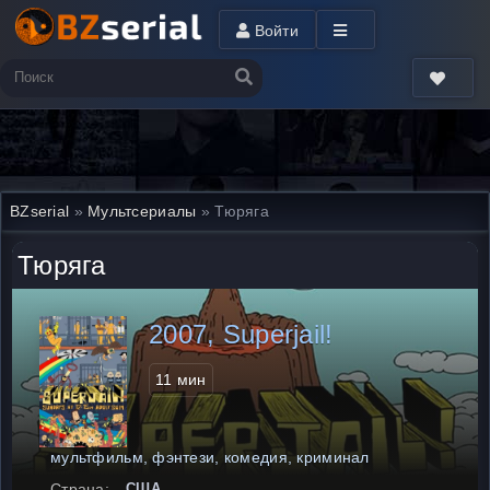
Войти
BZserial
»
Мультсериалы
» Тюряга
Тюряга
2007, Superjail!
11 мин
мультфильм, фэнтези, комедия, криминал
Страна:
США