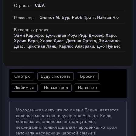
Страна:
США
Режиссер:
Эллиот М. Бур, Робб Прэтт, Нэйтан Чю
В главных ролях:
Эйми Карреро, Джиллиан Роуз Рид, Джозеф Харо,
Хулия Вера, Хорхе Диас, Дженна Ортега, Эмильяно
Диас, Кристиан Ланц, Карлос Аласраки, Джо Нуньес
Смотрю
Буду смотреть
Бросил
Любимые
Не смотрел
На вечер
Молоденькая девушка по имени Елена, является
дочерью монархов государства Авалор. Когда
девчонке исполнилось пятнадцать лет,
неожиданно появилась злая чародейка, которая
заточила наследницу царской семьи в