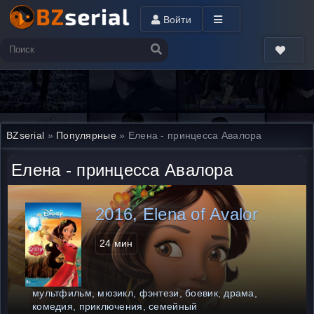
Войти
BZserial
»
Популярные
» Елена - принцесса Авалора
Елена - принцесса Авалора
2016, Elena of Avalor
24 мин
мультфильм, мюзикл, фэнтези, боевик, драма,
комедия, приключения, семейный