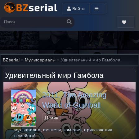
Войти
BZserial
»
Мультсериалы
» Удивительный мир Гамбола
Удивительный мир Гамбола
2011, The Amazing
World of Gumball
11 мин
мультфильм, фэнтези, комедия, приключения,
семейный